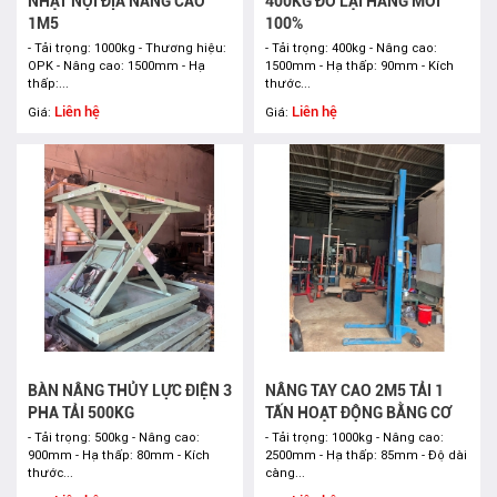
NHẬT NỘI ĐỊA NÂNG CAO
400KG ĐỔ LẠI HÀNG MỚI
1M5
100%
- Tải trọng: 1000kg - Thương hiệu:
- Tải trọng: 400kg - Nâng cao:
OPK - Nâng cao: 1500mm - Hạ
1500mm - Hạ thấp: 90mm - Kích
thấp:...
thước...
Liên hệ
Liên hệ
Giá:
Giá:
BÀN NÂNG THỦY LỰC ĐIỆN 3
NÂNG TAY CAO 2M5 TẢI 1
PHA TẢI 500KG
TẤN HOẠT ĐỘNG BẰNG CƠ
- Tải trọng: 500kg - Nâng cao:
- Tải trọng: 1000kg - Nâng cao:
900mm - Hạ thấp: 80mm - Kích
2500mm - Hạ thấp: 85mm - Độ dài
thước...
càng...