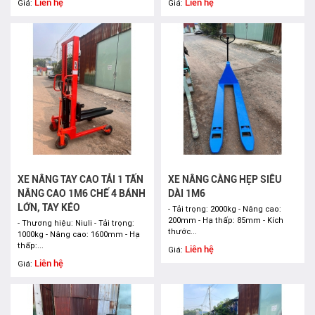
Liên hệ
Liên hệ
Giá:
Giá:
XE NÂNG TAY CAO TẢI 1 TẤN
XE NÂNG CÀNG HẸP SIÊU
NÂNG CAO 1M6 CHẾ 4 BÁNH
DÀI 1M6
LỚN, TAY KÉO
- Tải trọng: 2000kg - Nâng cao:
200mm - Hạ thấp: 85mm - Kích
- Thương hiệu: Niuli - Tải trọng:
thước...
1000kg - Nâng cao: 1600mm - Hạ
thấp:...
Liên hệ
Giá:
Liên hệ
Giá: