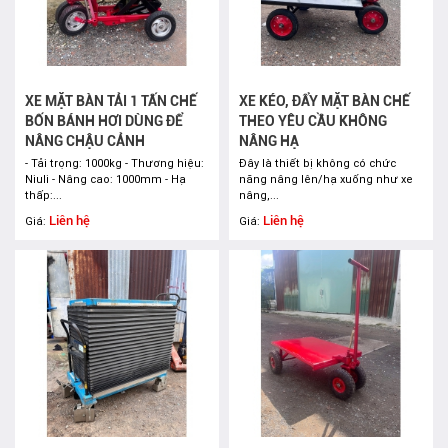
XE MẶT BÀN TẢI 1 TẤN CHẾ
XE KÉO, ĐẨY MẶT BÀN CHẾ
BỐN BÁNH HƠI DÙNG ĐỂ
THEO YÊU CẦU KHÔNG
NÂNG CHẬU CẢNH
NÂNG HẠ
- Tải trọng: 1000kg - Thương hiệu:
Đây là thiết bị không có chức
Niuli - Nâng cao: 1000mm - Hạ
năng nâng lên/hạ xuống như xe
thấp:...
nâng,...
Liên hệ
Liên hệ
Giá:
Giá: