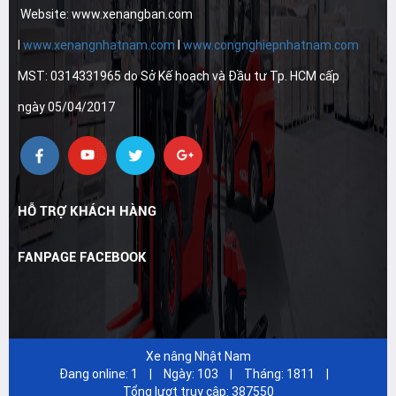
Website: www.xenangban.com
I
www.xenangnhatnam.com
I
www.congnghiepnhatnam.com
MST: 0314331965 do Sở Kế hoạch và Đầu tư Tp. HCM cấp
ngày 05/04/2017
HỖ TRỢ KHÁCH HÀNG
FANPAGE FACEBOOK
Xe nâng Nhật Nam
Đang online:
1
|
Ngày:
103
|
Tháng:
1811
|
Tổng lượt truy cập:
387550