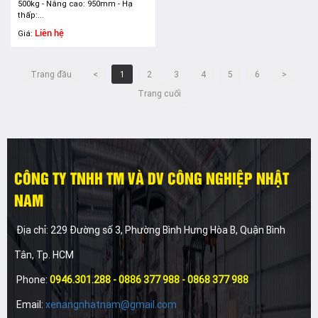
500kg - Nâng cao: 950mm - Hạ
thấp:...
Liên hệ
Giá:
Trang đầu
<
1
2
3
4
5
6
>
Trang cuối
CÔNG TY TNHH TM VÀ DV CÔNG NGHIỆP NHẬT
NAM
Địa chỉ: 229 Đường số 3, Phường Bình Hưng Hòa B, Quận Bình
Tân, Tp. HCM
Phone:
0946.301.288 - 0886 377 988 - 0868 377 988
Email:
xenangnhatnam@gmail.com