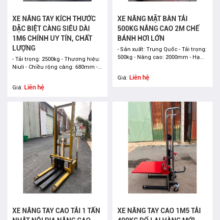
XE NÂNG TAY KÍCH THƯỚC
XE NÂNG MẶT BÀN TẢI
ĐẶC BIỆT CÀNG SIÊU DÀI
500KG NÂNG CAO 2M CHẾ
1M6 CHÍNH UY TÍN, CHẤT
BÁNH HƠI LỚN
LƯỢNG
- Sản xuất: Trung Quốc - Tải trọng:
500kg - Nâng cao: 2000mm - Hạ...
- Tải trọng: 2500kg - Thương hiệu:
Niuli - Chiều rộng càng: 680mm -...
Liên hệ
Giá:
Liên hệ
Giá:
XE NÂNG TAY CAO TẢI 1 TẤN
XE NÂNG TAY CAO 1M5 TẢI