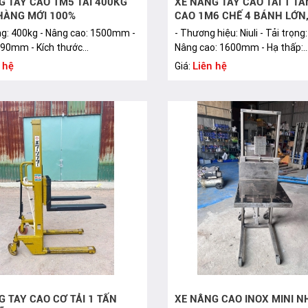
G TAY CAO 1M5 TẢI 400KG
XE NÂNG TAY CAO TẢI 1 T
 HÀNG MỚI 100%
CAO 1M6 CHẾ 4 BÁNH LỚN,
ọng: 400kg - Nâng cao: 1500mm -
- Thương hiệu: Niuli - Tải trọng
 90mm - Kích thước...
Nâng cao: 1600mm - Hạ thấp:..
 hệ
Liên hệ
Giá:
G TAY CAO CƠ TẢI 1 TẤN
XE NÂNG CAO INOX MINI N