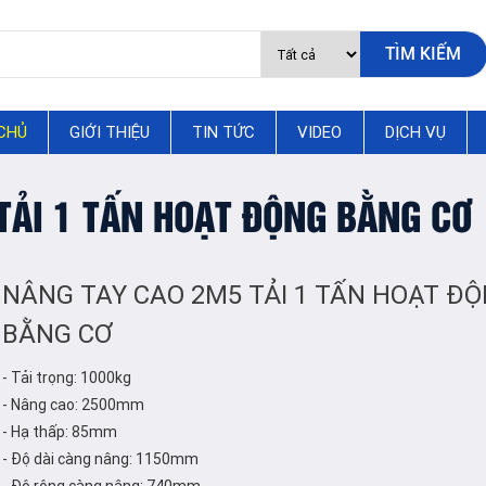
CHỦ
GIỚI THIỆU
TIN TỨC
VIDEO
DỊCH VỤ
TẢI 1 TẤN HOẠT ĐỘNG BẰNG CƠ
NÂNG TAY CAO 2M5 TẢI 1 TẤN HOẠT Đ
BẰNG CƠ
- Tải trọng: 1000kg
- Nâng cao: 2500mm
- Hạ thấp: 85mm
- Độ dài càng nâng: 1150mm