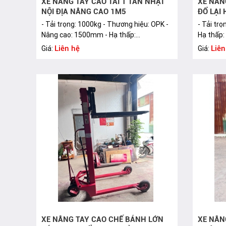
XE NÂNG TAY CAO TẢI 1 TẤN NHẬT
XE NÂN
NỘI ĐỊA NÂNG CAO 1M5
ĐỔ LẠI
- Tải trọng: 1000kg - Thương hiệu: OPK -
- Tải tr
Nâng cao: 1500mm - Hạ thấp:...
Hạ thấp:
Liên hệ
Liên
Giá:
Giá:
XE NÂNG TAY CAO CHẾ BÁNH LỚN
XE NÂN