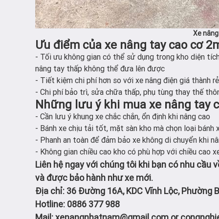
Xe nâng 
Ưu điểm của xe nâng tay cao cơ 2
- Tối ưu không gian có thể sử dụng trong kho diện tíc
nâng tay thấp không thể đưa lên được
- Tiết kiệm chi phí hơn so với xe nâng điện giá thành rẻ
- Chi phí bảo trì, sửa chữa thấp, phụ tùng thay thế th
Những lưu ý khi mua xe nâng tay c
- Cần lưu ý khung xe chắc chắn, ổn định khi nâng cao
- Bánh xe chịu tải tốt, mặt sàn kho mà chọn loại bánh 
- Phanh an toàn để đảm bảo xe không di chuyển khi nâ
- Không gian chiều cao kho có phù hợp với chiều cao xe
Liên hệ ngay với chúng tôi khi bạn có nhu cầu v
và được bảo hành như xe mới.
Địa chỉ: 36 Đường 16A, KDC Vĩnh Lộc, Phường 
Hotline: 0886 377 988
Mail: xenangnhatnam@gmail.com or congngh