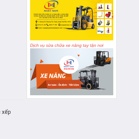
Dịch vụ sửa chữa xe nâng tay tận nơi
c xếp