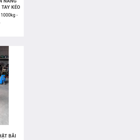
ẤN NÂNG
 TAY KÉO
: 1000kg -
.
HẬT BÃI