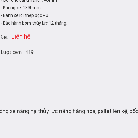
- Độ rộng càng nâng: 740mm
- Khung xe: 1830mm
- Bánh xe lõi thép bọc PU
- Bảo hành bơm thủy lực 12 tháng.
Liên hệ
Giá:
Lượt xem:
419
òng xe nâng hạ thủy lực nâng hàng hóa, pallet lên kệ, bố