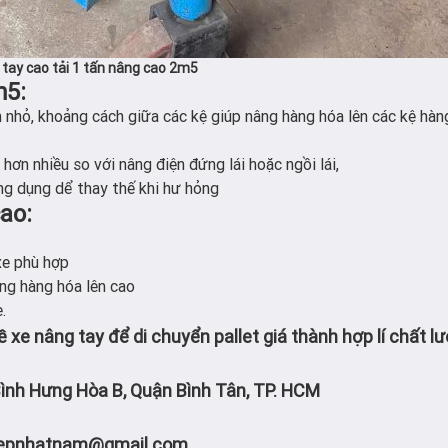
tay cao tải 1 tấn nâng cao 2m5
m5:
h nhỏ, khoảng cách giữa các kệ giúp nâng hàng hóa lên các kệ hà
 hơn nhiều so với nâng điện đứng lái hoặc ngồi lái,
ông dụng dể thay thế khi hư hỏng
ao:
xe phù hợp
ng hàng hóa lên cao
.
ề xe nâng tay để di chuyển pallet giá thành hợp lí chất l
Bình Hưng Hòa B, Quận Bình Tân, TP. HCM
iepnhatnam@gmail.com