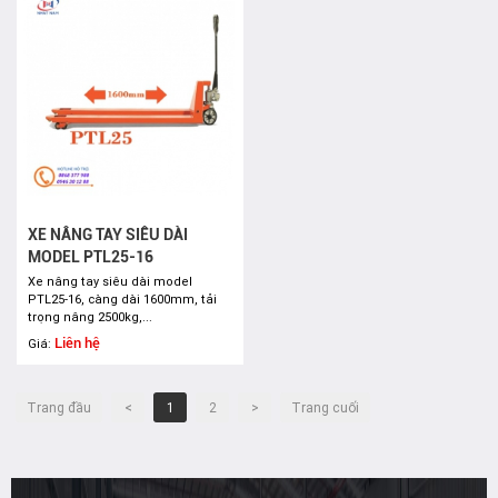
XE NÂNG TAY SIÊU DÀI
MODEL PTL25-16
Xe nâng tay siêu dài model
PTL25-16, càng dài 1600mm, tải
trọng nâng 2500kg,...
Liên hệ
Giá:
Trang đầu
<
1
2
>
Trang cuối