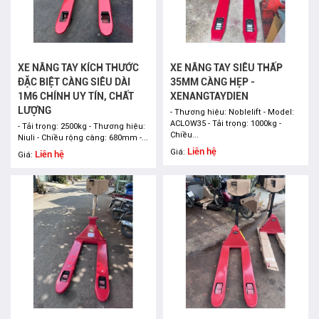
XE NÂNG TAY KÍCH THƯỚC
XE NÂNG TAY SIÊU THẤP
ĐẶC BIỆT CÀNG SIÊU DÀI
35MM CÀNG HẸP -
1M6 CHÍNH UY TÍN, CHẤT
XENANGTAYDIEN
LƯỢNG
- Thương hiệu: Noblelift - Model:
ACLOW35 - Tải trọng: 1000kg -
- Tải trọng: 2500kg - Thương hiệu:
Chiều...
Niuli - Chiều rộng càng: 680mm -...
Liên hệ
Giá:
Liên hệ
Giá: