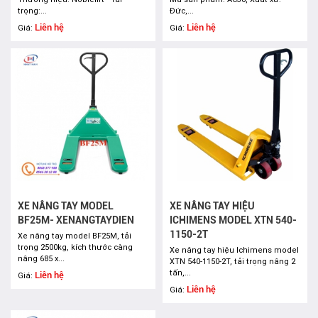
trọng:...
Đức,...
Liên hệ
Liên hệ
Giá:
Giá:
XE NÂNG TAY MODEL
XE NÂNG TAY HIỆU
BF25M- XENANGTAYDIEN
ICHIMENS MODEL XTN 540-
1150-2T
Xe nâng tay model BF25M, tải
trọng 2500kg, kích thước càng
Xe nâng tay hiệu Ichimens model
nâng 685 x...
XTN 540-1150-2T, tải trọng nâng 2
tấn,...
Liên hệ
Giá:
Liên hệ
Giá: