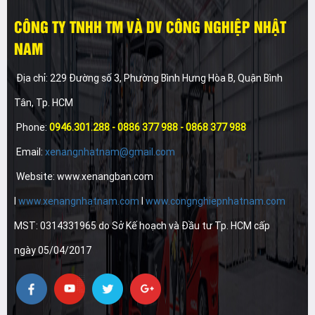
CÔNG TY TNHH TM VÀ DV CÔNG NGHIỆP NHẬT
NAM
Địa chỉ: 229 Đường số 3, Phường Bình Hưng Hòa B, Quận Bình
Tân, Tp. HCM
Phone:
0946.301.288 - 0886 377 988 - 0868 377 988
Email:
xenangnhatnam@gmail.com
Website: www.xenangban.com
I
www.xenangnhatnam.com
I
www.congnghiepnhatnam.com
MST: 0314331965 do Sở Kế hoạch và Đầu tư Tp. HCM cấp
ngày 05/04/2017