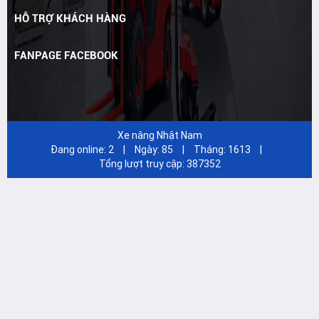
HỖ TRỢ KHÁCH HÀNG
FANPAGE FACEBOOK
Xe nâng Nhật Nam
Đang online:
2
|
Ngày:
85
|
Tháng:
1613
|
Tổng lượt truy cập:
387352