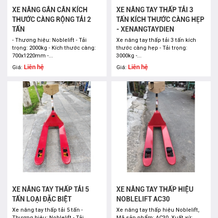
XE NÂNG GẮN CÂN KÍCH
XE NÂNG TAY THẤP TẢI 3
THƯỚC CÀNG RỘNG TẢI 2
TẤN KÍCH THƯỚC CÀNG HẸP
TẤN
- XENANGTAYDIEN
- Thương hiệu: Noblelift - Tải
Xe nâng tay thấp tải 3 tấn kích
trọng: 2000kg - Kích thước càng:
thước càng hẹp - Tải trọng:
700x1220mm -...
3000kg -...
Liên hệ
Liên hệ
Giá:
Giá:
XE NÂNG TAY THẤP TẢI 5
XE NÂNG TAY THẤP HIỆU
TẤN LOẠI ĐẶC BIỆT
NOBLELIFT AC30
Xe nâng tay thấp tải 5 tấn -
Xe nâng tay thấp hiệu Noblelift,
Thương hiệu: Noblelift - Tải
Mã sản phẩm: AC30, Xuất xứ: