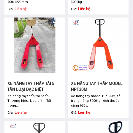
700x1220mm -...
3000kg -...
Liên hệ
Liên hệ
Giá:
Giá:
XE NÂNG TAY THẤP TẢI 5
XE NÂNG TAY THẤP MODEL
TẤN LOẠI ĐẶC BIỆT
HPT30M
Xe nâng tay thấp tải 5 tấn -
Xe nâng tay model HPT30M, tải
Thương hiệu: Noblelift - Tải
trọng nâng 3000kg, kích thước
trọng:...
càng 685 x...
Liên hệ
Liên hệ
Giá:
Giá: