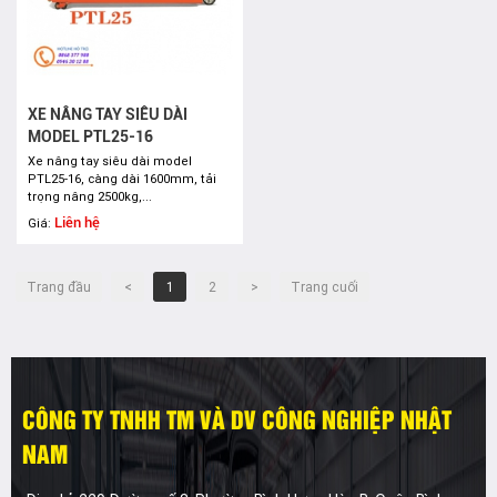
XE NÂNG TAY SIÊU DÀI
MODEL PTL25-16
Xe nâng tay siêu dài model
PTL25-16, càng dài 1600mm, tải
trọng nâng 2500kg,...
Liên hệ
Giá:
Trang đầu
<
1
2
>
Trang cuối
CÔNG TY TNHH TM VÀ DV CÔNG NGHIỆP NHẬT
NAM