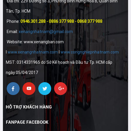
Địa chỉ: 229 Đường số 3, Phường Bình Hưng Hòa B, Quận Bình
Tân, Tp. HCM
Phone:
0946.301.288 - 0886 377 988 - 0868 377 988
Email:
xenangnhatnam@gmail.com
Website: www.xenangban.com
I
www.xenangnhatnam.com
I
www.congnghiepnhatnam.com
MST: 0314331965 do Sở Kế hoạch và Đầu tư Tp. HCM cấp
ngày 05/04/2017
HỖ TRỢ KHÁCH HÀNG
FANPAGE FACEBOOK