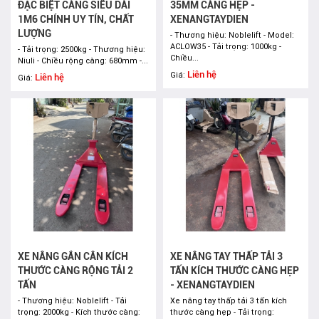
ĐẶC BIỆT CÀNG SIÊU DÀI
35MM CÀNG HẸP -
1M6 CHÍNH UY TÍN, CHẤT
XENANGTAYDIEN
LƯỢNG
- Thương hiệu: Noblelift - Model:
ACLOW35 - Tải trọng: 1000kg -
- Tải trọng: 2500kg - Thương hiệu:
Chiều...
Niuli - Chiều rộng càng: 680mm -...
Liên hệ
Giá:
Liên hệ
Giá:
XE NÂNG GẮN CÂN KÍCH
XE NÂNG TAY THẤP TẢI 3
THƯỚC CÀNG RỘNG TẢI 2
TẤN KÍCH THƯỚC CÀNG HẸP
TẤN
- XENANGTAYDIEN
- Thương hiệu: Noblelift - Tải
Xe nâng tay thấp tải 3 tấn kích
trọng: 2000kg - Kích thước càng:
thước càng hẹp - Tải trọng: