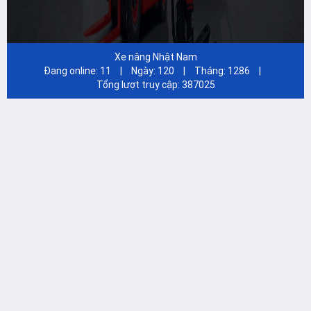
Xe nâng Nhật Nam
Đang online:
11
|
Ngày:
120
|
Tháng:
1286
|
Tổng lượt truy cập:
387025