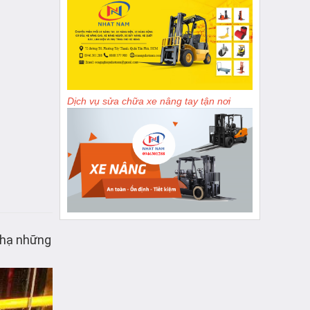
Dịch vụ sửa chữa xe nâng tay tận nơi
 hạ những