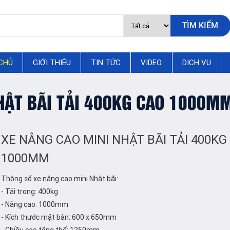
CHỦ
GIỚI THIỆU
TIN TỨC
VIDEO
DỊCH VỤ
HẬT BÃI TẢI 400KG CAO 1000M
XE NÂNG CAO MINI NHẬT BÃI TẢI 400KG
1000MM
Thông số xe nâng cao mini Nhật bãi:
- Tải trọng: 400kg
- Nâng cao: 1000mm
- Kích thước mặt bàn: 600 x 650mm