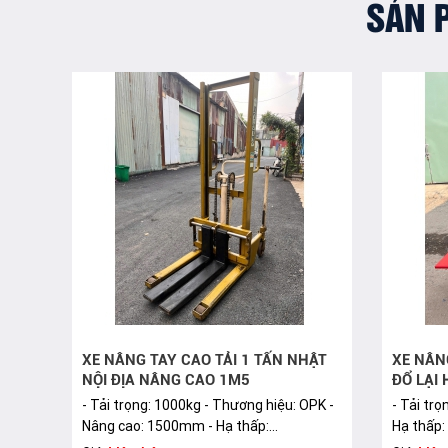
SẢN 
XE NÂNG TAY CAO TẢI 1 TẤN NHẬT
XE NÂN
NỘI ĐỊA NÂNG CAO 1M5
ĐỔ LẠI
- Tải trọng: 1000kg - Thương hiệu: OPK -
- Tải tr
Nâng cao: 1500mm - Hạ thấp:...
Hạ thấp: