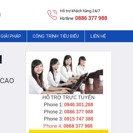
Hỗ trợ khách hàng 24/7
0886 377 988
Hotline:
GIẢI PHÁP
CÔNG TRÌNH TIÊU BIỂU
LIÊN HỆ
M
 CAO
HỖ TRỢ TRỰC TUYẾN
Phone 1:
0946.301.288
Phone 2:
0886 377 988
Phone 3:
0915 747 388
Phone 4:
0868 377 988