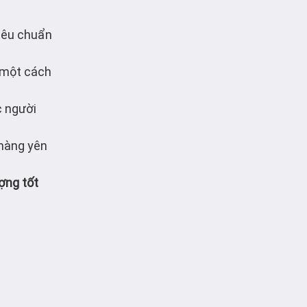
tiêu chuẩn
i một cách
c người
 hàng yên
ượng tốt