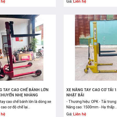
 hệ
Liên hệ
Giá:
G TAY CAO CHẾ BÁNH LỚN
XE NÂNG TAY CAO CƠ TẢI 1
 CHUYỂN NHẸ NHÀNG
NHẬT BÃI
tay cao chế bánh lớn là dòng xe
- Thương hiệu: OPK - Tải trọng
cao cơ độ chế lại...
Nâng cao: 1500mm - Hạ thấp:..
 hệ
Liên hệ
Giá: