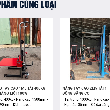
PHẨM CÙNG LOẠI
G TAY CAO 1M5 TẢI 400KG
NÂNG TAY CAO 2M5 TẢI 1 
 HÀNG MỚI 100%
ĐỘNG BẰNG CƠ
ọng: 400kg - Nâng cao: 1500mm -
- Tải trọng: 1000kg - Nâng ca
 90mm - Kích thước...
- Hạ thấp: 85mm - Độ dài càng..