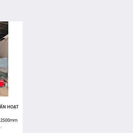
TẤN HOẠT
o: 2500mm
.